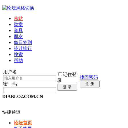
总站
勋章
道具
朋友
每日签到
统计排行
搜索
帮助
用户名
记住登
找回密码
录
密 码
注 册
登 录
DIABLO2.COM.CN
快捷通道
论坛首页