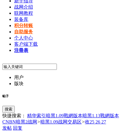
新手指导
战网介绍
联网教程
装备库
积分转账
自助服务
个人中心
客户端下载
注冊表
用户
版块
帖子
搜索
快捷搜索：
精华索引
暗黑1.09戰網版本
暗黑1.13戰網版本
CNBN暗黑2战网
>
暗黑1.09战网交易区
>
收25 26 27
发帖
回复