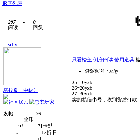
返回列表
297
0
阅读
回复
schy
只看楼主
倒序阅读
使用道具
游戏账号：
schy
25=10yxb
26=20yxb
塔拉夏【中級】
27=30yxb
卖的私信小号，收到货后打款
99
发帖
金币
163
打卡點
1
1.13折旧
币