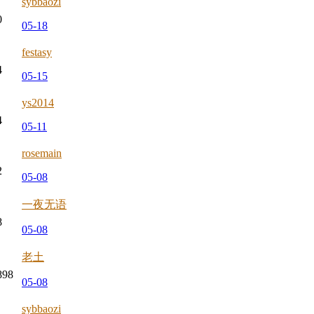
sybbaozi
0
05-18
festasy
4
05-15
ys2014
4
05-11
rosemain
2
05-08
一夜无语
8
05-08
老土
898
05-08
sybbaozi