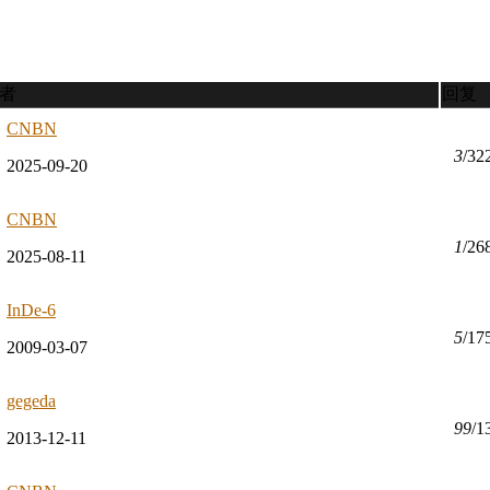
者
回复
CNBN
3
/32
2025-09-20
CNBN
1
/26
2025-08-11
InDe-6
5
/17
2009-03-07
gegeda
99
/1
2013-12-11