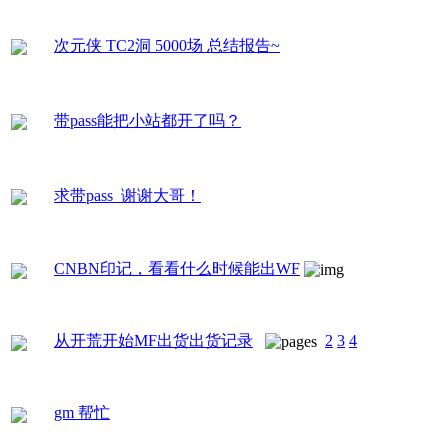
次元侠 TC2洞 5000场 总结报告~
带pass能把小站都开了吗？
求带pass 谢谢大哥！
CNBN印记，看看什么时候能出WF
从开荒开始MF出货出货记录
2
3
4
gm 帮忙