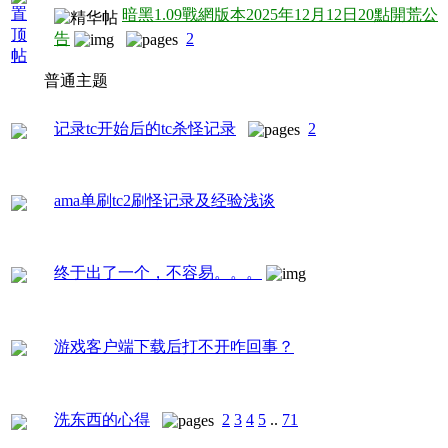
暗黑1.09戰網版本2025年12月12日20點開荒公
告
2
普通主题
记录tc开始后的tc杀怪记录
2
ama单刷tc2刷怪记录及经验浅谈
终于出了一个，不容易。。。
游戏客户端下载后打不开咋回事？
洗东西的心得
2
3
4
5
..
71