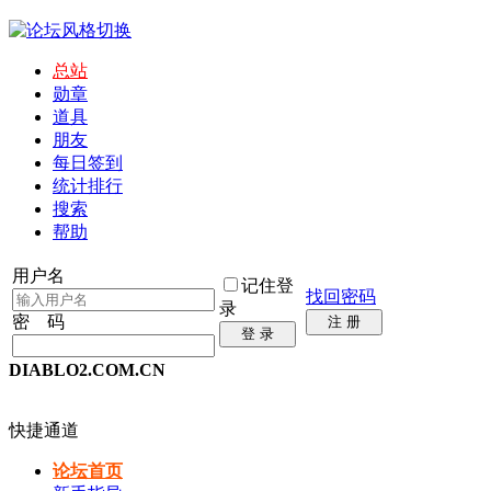
总站
勋章
道具
朋友
每日签到
统计排行
搜索
帮助
用户名
记住登
找回密码
录
密 码
注 册
登 录
DIABLO2.COM.CN
快捷通道
论坛首页