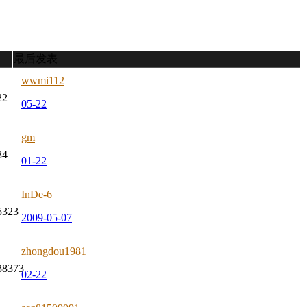
最后发表
wwmi112
22
05-22
gm
84
01-22
InDe-6
5323
2009-05-07
zhongdou1981
38373
02-22