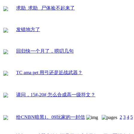
求助 求助 尸体捡不起来了
发错地方了
回归快一个月了，唠叨几句
TC ama pet 用弓还是近战武器？
请问，15#-20# 怎么合成高一级符文？
给CNBN暗黑1。09玩家的一封信
2
3
4
5