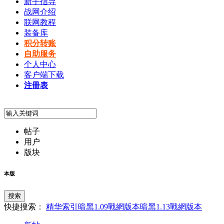
新手指导
战网介绍
联网教程
装备库
积分转账
自助服务
个人中心
客户端下载
注冊表
帖子
用户
版块
本版
搜索
快捷搜索：
精华索引
暗黑1.09戰網版本
暗黑1.13戰網版本