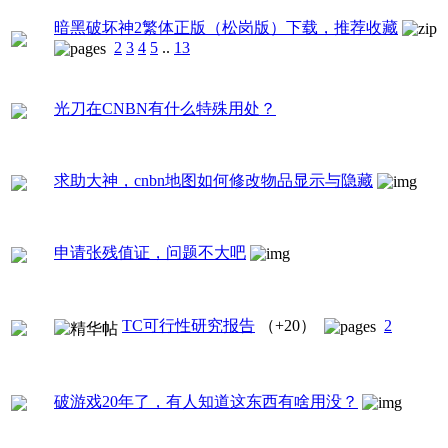
暗黑破坏神2繁体正版（松岗版）下载，推荐收藏
2
3
4
5
..
13
光刀在CNBN有什么特殊用处？
求助大神，cnbn地图如何修改物品显示与隐藏
申请张残值证，问题不大吧
TC可行性研究报告
（+20）
2
破游戏20年了，有人知道这东西有啥用没？