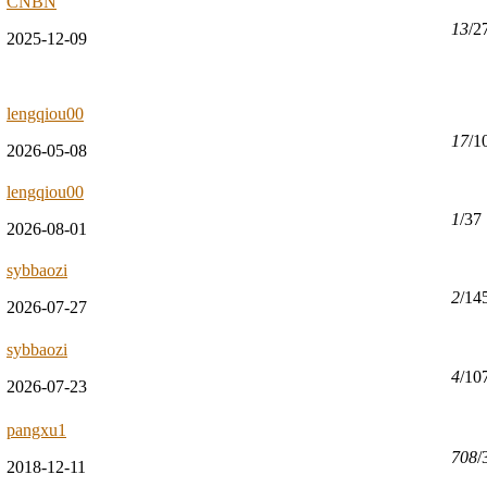
CNBN
13
/2
2025-12-09
lengqiou00
17
/1
2026-05-08
lengqiou00
1
/37
2026-08-01
sybbaozi
2
/14
2026-07-27
sybbaozi
4
/10
2026-07-23
pangxu1
708
/
2018-12-11