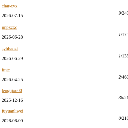
char-cyx
9
/24
2026-07-15
impkzxc
1
/17
2026-06-28
sybbaozi
1
/13
2026-06-29
fmtc
2
/46
2026-04-25
lengqiou00
36
/2
2025-12-16
fuyuanliwei
0
/21
2026-06-09