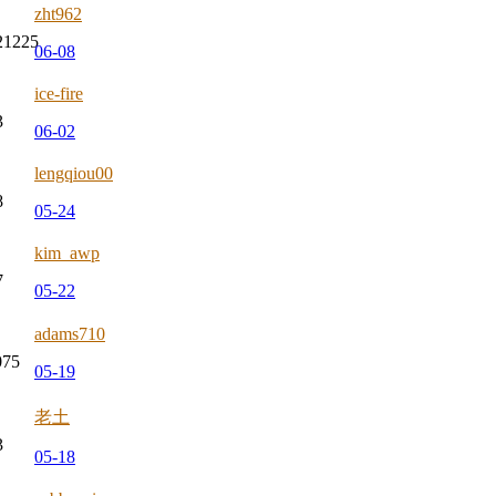
zht962
21225
06-08
ice-fire
3
06-02
lengqiou00
8
05-24
kim_awp
7
05-22
adams710
075
05-19
老土
3
05-18