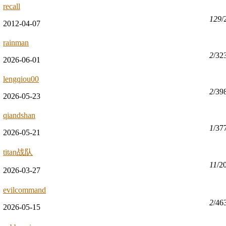
recall
129
/
2012-04-07
rainman
2
/32
2026-06-01
lengqiou00
2
/39
2026-05-23
qiandshan
1
/37
2026-05-21
titan战队
11
/2
2026-03-27
evilcommand
2
/46
2026-05-15