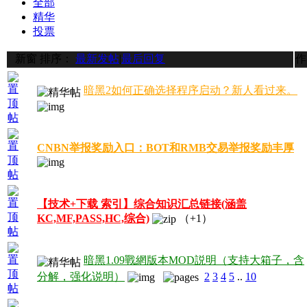
全部
精华
投票
新窗
排序：
最新发帖
|
最后回复
作
暗黑2如何正确选择程序启动？新人看过来。
CNBN举报奖励入口：BOT和RMB交易举报奖励丰厚
【技术+下载 索引】综合知识汇总链接(涵盖
KC,MF,PASS,HC,综合)
（+1）
暗黑1.09戰網版本MOD説明（支持大箱子，含
分解，强化说明）
2
3
4
5
..
10