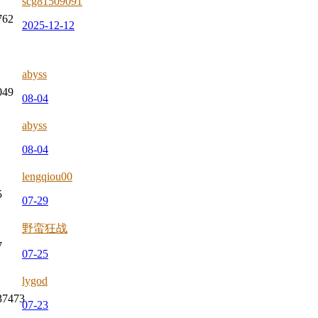
scg81509091
762
2025-12-12
abyss
049
08-04
abyss
08-04
lengqiou00
5
07-29
野蛮狂战
7
07-25
lygod
37473
07-23