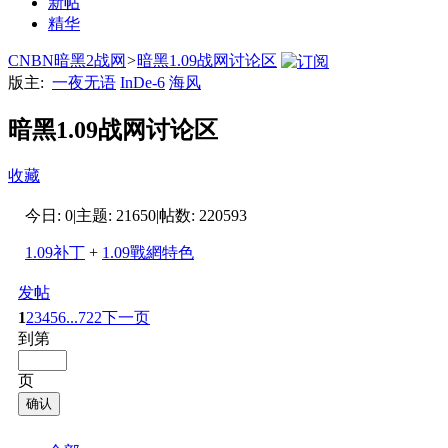
新帖
精华
CNBN暗黑2战网
>
暗黑1.09战网讨论区
版主:
一夜无语
InDe-6
海风
暗黑1.09战网讨论区
收藏
今日:
0
|
主题:
21650
|
帖数:
220593
1.09补丁
+
1.09戰網特色
发帖
1
2
3
4
5
6
...722
下一页
到第
页
确认