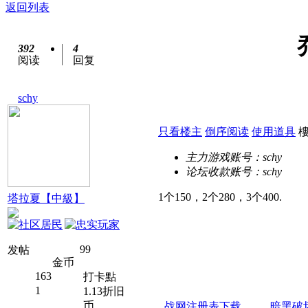
返回列表
392
4
阅读
回复
schy
只看楼主
倒序阅读
使用道具
主力游戏账号：
schy
论坛收款账号：
schy
1个150，2个280，3个400.
塔拉夏【中級】
99
发帖
金币
163
打卡點
1
1.13折旧
币
战网注册表下载
暗黑破