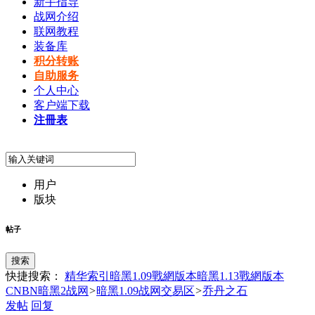
新手指导
战网介绍
联网教程
装备库
积分转账
自助服务
个人中心
客户端下载
注冊表
用户
版块
帖子
搜索
快捷搜索：
精华索引
暗黑1.09戰網版本
暗黑1.13戰網版本
CNBN暗黑2战网
>
暗黑1.09战网交易区
>
乔丹之石
发帖
回复