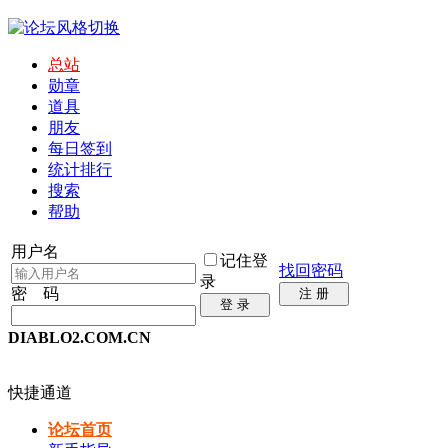
总站
勋章
道具
朋友
每日签到
统计排行
搜索
帮助
用户名
记住登
找回密码
录
密 码
注 册
登 录
DIABLO2.COM.CN
快捷通道
论坛首页