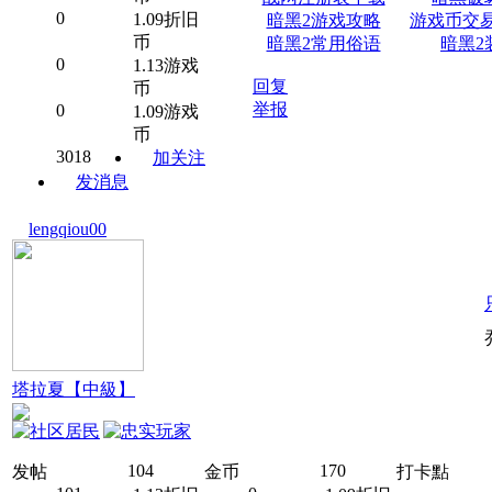
0
1.09折旧
暗黑2游戏攻略
游戏币交
币
暗黑2常用俗语
暗黑2
0
1.13游戏
回复
币
举报
0
1.09游戏
币
3018
加关注
发消息
lengqiou00
塔拉夏【中級】
104
170
发帖
金币
打卡點