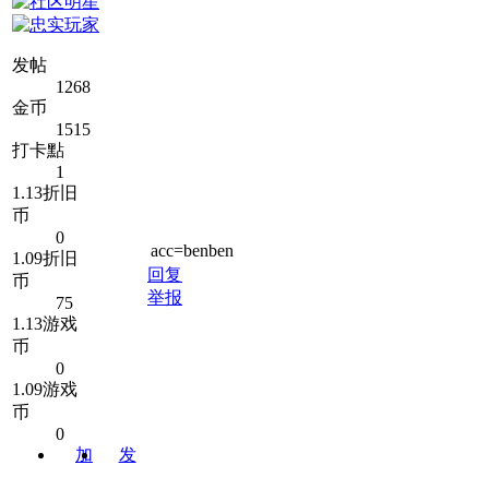
发帖
1268
金币
1515
打卡點
1
1.13折旧
币
0
acc=benben
1.09折旧
回复
币
举报
75
1.13游戏
币
0
1.09游戏
币
0
加
发
关注
消息