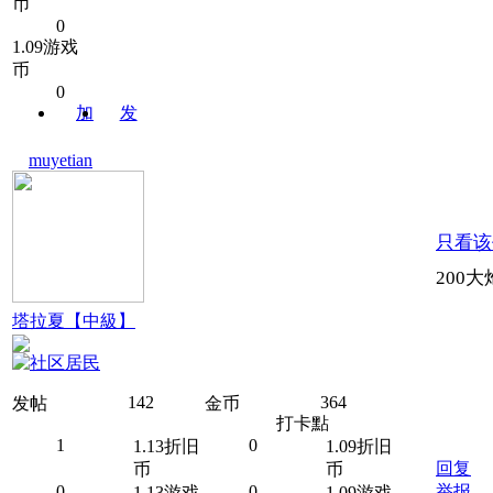
币
0
1.09游戏
币
0
加
发
关注
消息
muyetian
只看该
200大
塔拉夏【中級】
142
364
发帖
金币
打卡點
1
0
1.13折旧
1.09折旧
回复
币
币
0
0
举报
1.13游戏
1.09游戏