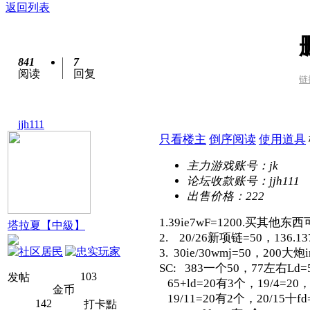
返回列表
841
7
阅读
回复
链
jjh111
只看楼主
倒序阅读
使用道具
主力游戏账号：
jk
论坛收款账号：
jjh111
出售价格：
222
1.39ie7wF=1200.买其他东
塔拉夏【中級】
2. 20/26新项链=50，136.1
3. 30ie/30wmj=50，200大炮
SC: 383一个50，77左右Ld
103
发帖
65+ld=20有3个，19/4=20，
金币
19/11=20有2个，20/15十f
142
打卡點