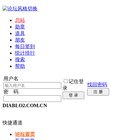
总站
勋章
道具
朋友
每日签到
统计排行
搜索
帮助
用户名
记住登
找回密码
录
密 码
注 册
登 录
DIABLO2.COM.CN
快捷通道
论坛首页