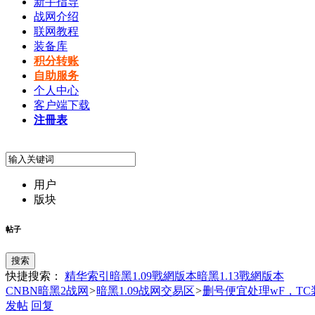
新手指导
战网介绍
联网教程
装备库
积分转账
自助服务
个人中心
客户端下载
注冊表
用户
版块
帖子
搜索
快捷搜索：
精华索引
暗黑1.09戰網版本
暗黑1.13戰網版本
CNBN暗黑2战网
>
暗黑1.09战网交易区
>
删号便宜处理wF，TC
发帖
回复