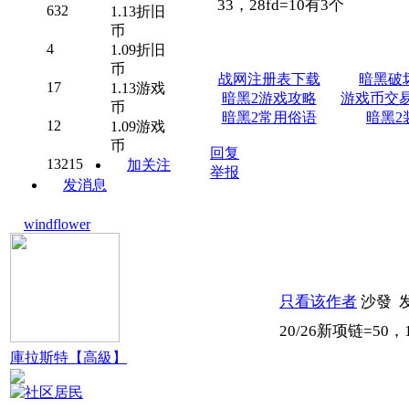
33，28fd=10有3个
632
1.13折旧
币
4
1.09折旧
币
战网注册表下载
暗黑破
17
1.13游戏
暗黑2游戏攻略
游戏币交
币
暗黑2常用俗语
暗黑2
12
1.09游戏
币
回复
13215
加关注
举报
发消息
windflower
只看该作者
沙發
发
20/26新项链=50，
庫拉斯特【高級】