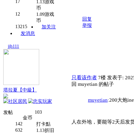
17
1.13游戏
币
12
1.09游戏
回复
币
举报
13215
加关注
发消息
jjh111
只看该作者
7楼
发表于: 2025
回 muyetian 的帖子
塔拉夏【中級】
muyetian
:
200大炮in
103
发帖
金币
人在外地，要能等2天后发
142
打卡點
632
1.13折旧